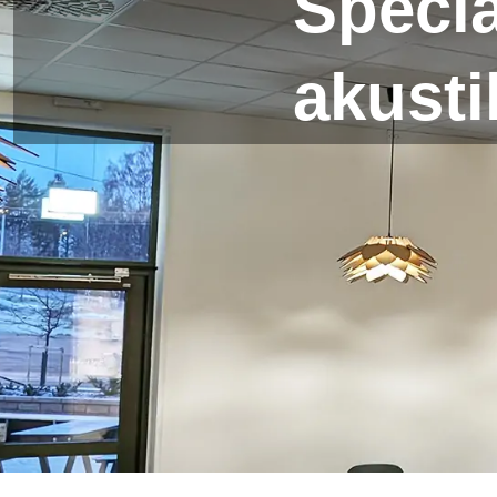
Specia
akusti