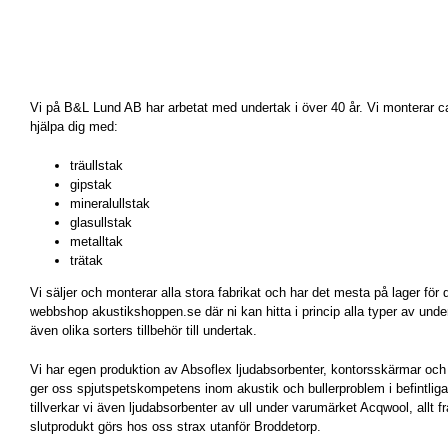
Vi på B&L Lund AB har arbetat med undertak i över 40 år. Vi monterar c
hjälpa dig med:
träullstak
gipstak
mineralullstak
glasullstak
metalltak
trätak
Vi säljer och monterar alla stora fabrikat och har det mesta på lager för
webbshop akustikshoppen.se där ni kan hitta i princip alla typer av unde
även olika sorters tillbehör till undertak.
Vi har egen produktion av Absoflex ljudabsorbenter, kontorsskärmar och 
ger oss spjutspetskompetens inom akustik och bullerproblem i befintlig
tillverkar vi även ljudabsorbenter av ull under varumärket Acqwool, allt frå
slutprodukt görs hos oss strax utanför Broddetorp.