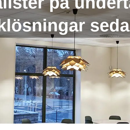
lister på under
klösningar sed