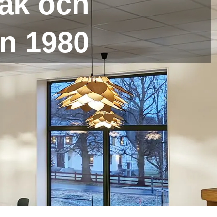
tak och
an 1980