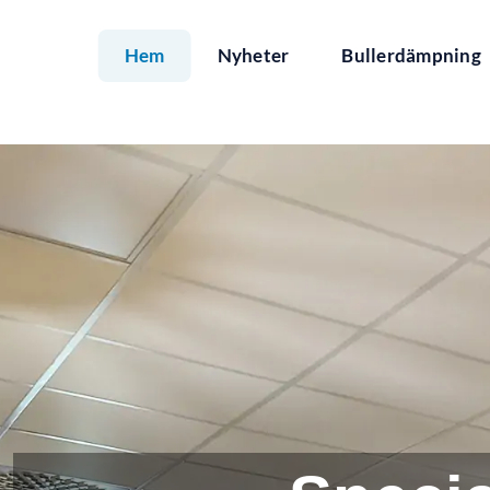
Fortsätt
till
innehållet
Hem
Nyheter
Bullerdämpning