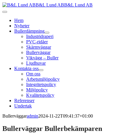
Fortsätt
till
Toggle
innehållet
Navigation
Hem
Nyheter
Bullerdämpning
Industridraperi
PVC-ridåer
Skärmväggar
Bullerväggar
Vikvägg – Buller
Ljudhuvar
Kontakta oss
Om oss
Arbetsmiljöpolicy
Integritetspolicy
Miljöpolicy
Kvalitetspolicy
Referenser
Undertak
Bullerväggar
admin
2024-11-22T09:41:37+01:00
Bullerväggar Bullerbekämparen