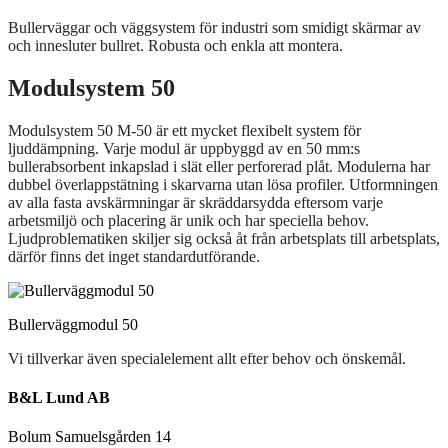
Bullerväggar och väggsystem för industri som smidigt skärmar av
och innesluter bullret. Robusta och enkla att montera.
Modulsystem 50
Modulsystem 50 M-50 är ett mycket flexibelt system för
ljuddämpning. Varje modul är uppbyggd av en 50 mm:s
bullerabsorbent inkapslad i slät eller perforerad plåt. Modulerna har
dubbel överlappstätning i skarvarna utan lösa profiler. Utformningen
av alla fasta avskärmningar är skräddarsydda eftersom varje
arbetsmiljö och placering är unik och har speciella behov.
Ljudproblematiken skiljer sig också åt från arbetsplats till arbetsplats,
därför finns det inget standardutförande.
Bullerväggmodul 50
Vi tillverkar även specialelement allt efter behov och önskemål.
B&L Lund AB
Bolum Samuelsgården 14