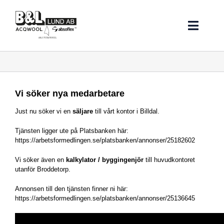
Fortsätt
till
innehållet
Toggle
Naviga
Hem
Nyheter
Vi söker nya medarbetare
Just nu söker vi en
säljare
till vårt kontor i Billdal.
Bullerdämpning
Tjänsten ligger ute på Platsbanken här:
https://arbetsformedlingen.se/platsbanken/annonser/25182602
Kontakta oss
Vi söker även en
kalkylator / byggingenjör
till huvudkontoret
utanför Broddetorp.
Referenser
Annonsen till den tjänsten finner ni här:
https://arbetsformedlingen.se/platsbanken/annonser/25136645
Undertak