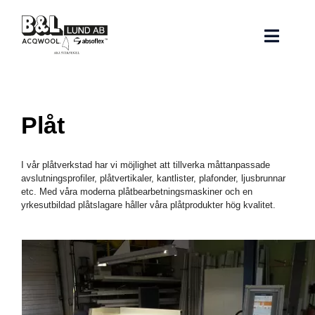
Fortsätt
till
innehållet
Toggle
Naviga
Hem
Plåt
Nyheter
I vår plåtverkstad har vi möjlighet att tillverka måttanpassade
Bullerdämpning
avslutningsprofiler, plåtvertikaler, kantlister, plafonder, ljusbrunnar
etc. Med våra moderna plåtbearbetningsmaskiner och en
yrkesutbildad plåtslagare håller våra plåtprodukter hög kvalitet.
Kontakta oss
Referenser
Undertak